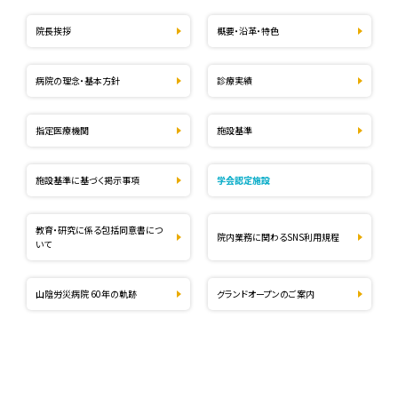
院長挨拶
概要・沿革・特色
病院の理念・基本方針
診療実績
指定医療機関
施設基準
施設基準に基づく掲示事項
学会認定施設
教育・研究に係る包括同意書につ
院内業務に関わるSNS利用規程
いて
山陰労災病院 60年の軌跡
グランドオープンのご案内