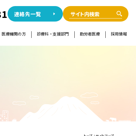
81
連絡先一覧
医療機関の方
診療科 ・ 支援部門
勤労者医療
採用情報
トップ
/ サイトマップ