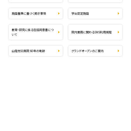
施設基準に基づく掲示事項
学会認定施設
教育・研究に係る包括同意書につ
院内業務に関わるSNS利用規程
いて
山陰労災病院 60年の軌跡
グランドオープンのご案内