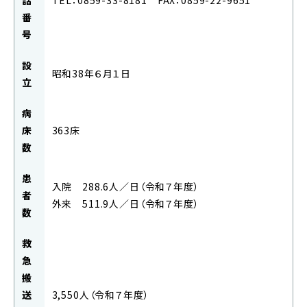
番
号
設
昭和38年６月１日
立
病
床
363床
数
患
入院 288.6人／日（令和７年度）
者
外来 511.9人／日（令和７年度）
数
救
急
搬
送
3,550人（令和７年度）