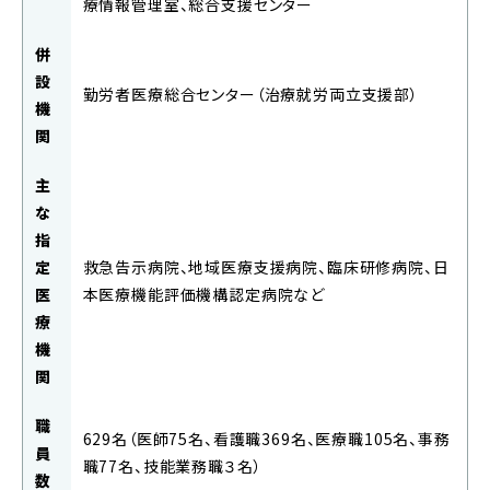
療情報管理室、総合支援センター
併
設
勤労者医療総合センター（治療就労両立支援部）
機
関
主
な
指
定
救急告示病院、地域医療支援病院、臨床研修病院、日
医
本医療機能評価機構認定病院など
療
機
関
職
629名（医師75名、看護職369名、医療職105名、事務
員
職77名、技能業務職３名）
数