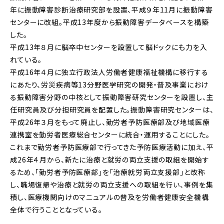
年に振動障害診断治療研究部を設置、平成９年11月に振動障害
センターに改組。平成13年度から振動障害データベースを構築
した。
平成13年８月に脳卒中センターを設置して脳ドックにも力を入
れている。
平成16年４月に独立行政法人労働者健康福祉機構に移行する
にあたり、労災疾病等13分野医学研究の開発・普及事業におけ
る振動障害分野の中核として振動障害研究センターを設置し、主
任研究員及び分担研究員を配置した。振動障害研究センターは、
平成26年３月をもって廃止し、勤労者予防医療部及び地域医療
連携室を勤労者医療総合センターに統合・運用することにした。
これまで勤労者予防医療部で行ってきた予防医療活動に加え、平
成26年４月から、新たに治療と就労の両立支援の取組を開始す
るため、「勤労者予防医療部」を「治療就労両立支援部」と改称
し、職場復帰や治療と就労の両立支援への取組を行い、事例を集
積し、医療機関向けのマニュアルの普及を労働者健康安全機構
全体で行うこととなっている。