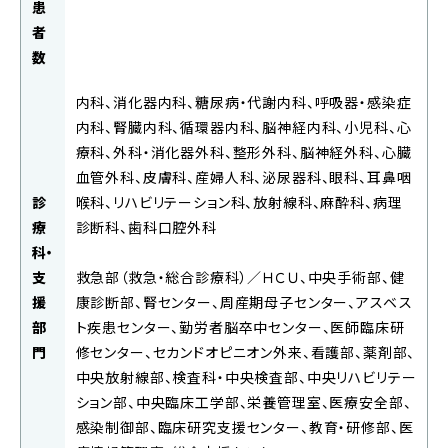
患
者
数
内科、消化器内科、糖尿病・代謝内科、呼吸器・感染症
内科、腎臓内科、循環器内科、脳神経内科、小児科、心
療科、外科・消化器外科、整形外科、脳神経外科、心臓
血管外科、皮膚科、産婦人科、泌尿器科、眼科、耳鼻咽
診
喉科、リハビリテーション科、放射線科、麻酔科、病理
療
診断科、歯科口腔外科
科・
支
救急部（救急・総合診療科）／ＨＣＵ、中央手術部、健
援
康診断部、腎センター、周産期母子センター、アスベス
部
ト疾患センター、勤労者脳卒中センター、医師臨床研
門
修センター、セカンドオピニオン外来、看護部、薬剤部、
中央放射線部、検査科・中央検査部、中央リハビリテー
ション部、中央臨床工学部、栄養管理室、医療安全部、
感染制御部、臨床研究支援センター、教育・研修部、医