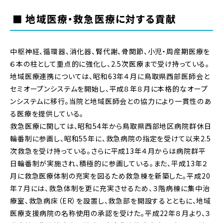
■ 地域医療・救急医療に対する貢献
中枢神経、循環器、消化器、腎代謝、骨関節、小児・周産期医療を
６本の柱として重点的に強化し、2.5次医療まで受け持っている。
地域医療連携については、昭和63年４月に鳥取県西部医師会と
セミオープンシステムを開始し、平成８年８月に本格的なオープ
ンシステムに移行。当院と地域医師会との協力により一貫性のあ
る医療を提供している。
救急医療に関しては、昭和54年から鳥取県西部地区病院群休日
輪番制に参画し、昭和55年に、救急病院の指定を受けて以来2.5
次救急を受け持っている。さらに平成13年４月からは病院群平
日輪番制が実施され、積極的に参画している。また、平成13年２
月に救急医療体制の充実を図るため救急棟を新築した。平成20
年７月には、救急体制を更に充実させるため、３階病棟に集中治
療室、救急病床（ER）を設置し、救急部を開設するとともに、地域
医療支援病院の名称使用の承認を受けた。平成22年８月より、３