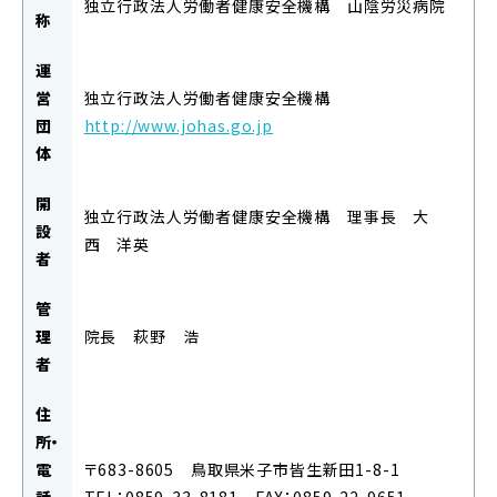
独立行政法人労働者健康安全機構 山陰労災病院
称
運
営
独立行政法人労働者健康安全機構
団
http://www.johas.go.jp
体
開
独立行政法人労働者健康安全機構 理事長 大
設
西 洋英
者
管
理
院長 萩野 浩
者
住
所・
電
〒683-8605 鳥取県米子市皆生新田1-8-1
話
TEL：0859-33-8181 FAX：0859-22-9651