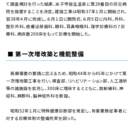
て調査検討を行った結果、米子市皆生温泉に第29番目の労災病
院を設置することを決定。建設工事は昭和37年１月に開始され、
翌38年４月に完成し、６月１日に開院式、６月５日に内科、外科、
整形外科、皮膚泌尿器科、眼科、耳鼻咽喉科、理学診療科の７診
療科、病床数200床をもって診療を開始した。
■ 第一次増改築と機能整備
医療需要の要請に応えるため、昭和44年から45年にかけて第
一次増改築工事を行い、検査部、リハビリテーション部、人工透析
等の諸施設を拡充し、300床に増床するとともに、放射線科、神
経科、麻酔科、脳神経外科を新設。
昭和52年１月に特殊健康診断部を発足し、有害業務従事者に
対する診療体制の整備充実を図った。