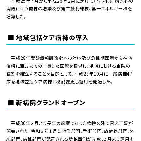
平成25年７月から平成26年２月にかけて小児科、産婦人科の
開設に伴う南棟の増築及び第二放射線棟、第一エネルギー棟を
増築した。
■ 地域包括ケア病棟の導入
平成28年度診療報酬改定への対応及び急性期医療から在宅
復帰に至るまでの一貫した医療を提供し、地域における当院の
役割を確立することを目的として、平成28年10月に一般病棟47
床を地域包括ケア病棟に機能変更し運用を開始した。
■ 新病院グランドオープン
平成30年２月より長年の懸案であった病院の建て替え工事が
開始された。令和３年１月に救急部門、手術部門、放射線部門、外
来部門、病棟部門が配置される新棟西側が完成、３月より運用を