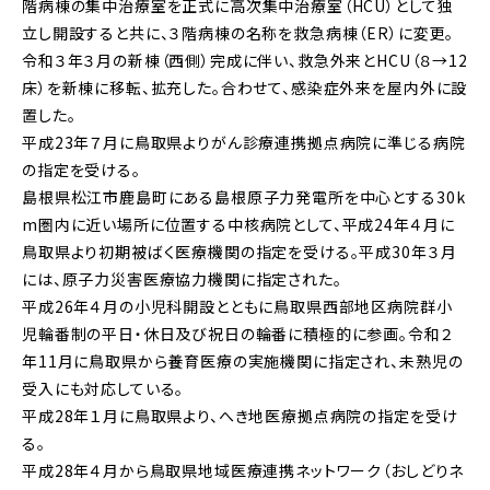
階病棟の集中治療室を正式に高次集中治療室（HCU）として独
立し開設すると共に、３階病棟の名称を救急病棟（ER）に変更。
令和３年３月の新棟（西側）完成に伴い、救急外来とHCU（８→12
床）を新棟に移転、拡充した。合わせて、感染症外来を屋内外に設
置した。
平成23年７月に鳥取県よりがん診療連携拠点病院に準じる病院
の指定を受ける。
島根県松江市鹿島町にある島根原子力発電所を中心とする30k
m圏内に近い場所に位置する中核病院として、平成24年４月に
鳥取県より初期被ばく医療機関の指定を受ける。平成30年３月
には、原子力災害医療協力機関に指定された。
平成26年４月の小児科開設とともに鳥取県西部地区病院群小
児輪番制の平日・休日及び祝日の輪番に積極的に参画。令和２
年11月に鳥取県から養育医療の実施機関に指定され、未熟児の
受入にも対応している。
平成28年１月に鳥取県より、へき地医療拠点病院の指定を受け
る。
平成28年４月から鳥取県地域医療連携ネットワーク（おしどりネ