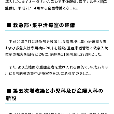
導入した。まずオーダリング、次いで画像配信、電子カルテと順次
整備し、平成21年４月から全面稼働となった。
■ 救急部・集中治療室の整備
平成20年７月に救急部を設置し、３階病棟に集中治療室８床
および救急入院専用病床20床を新設。重症患者管理と救急入院
体制の充実を図るとともに、病床を11床削減し383床とした。
また、より広範囲な重症患者を受け入れる目的で、平成22年８
月に３階病棟の集中治療室をHCUに名称変更をした。
■ 第五次増改築と小児科及び産婦人科の
新設