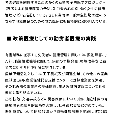
者の健康を維持するための多くの勤労者予防医学プロジェクト
（過労による健康障害の予防、勤労者の心の病、働く女性の健康
管理など）を推進している。さらに当院は一般の急性期医療のみ
ならず地域住民のための救急医療にも積極的に取り組んでいる。
■ 政策医療としての勤労者医療の実践
有害業務に従事する労働者の健康管理に関しては、振動障害、じ
ん肺、職業性難聴等に関して、疾病の早期発見、環境改善など勤
労者に対する健康対策に寄与している。
産業保健活動としては、王子製紙及び関連企業、その他への産業
医派遣、鳥取産業保健総合支援センターに登録産業医を派遣、
その他近隣の事業所の特殊健診、生活習慣病健診についても積
極的に取り組んでいる。
高所転落、交通事故などの災害医療において、特に山陰地区の脊
髄損傷者の総合的医療を実施し、社会復帰支援に努めている。
振動障害について昭和47年から特殊健康診断を実施し、昭和63