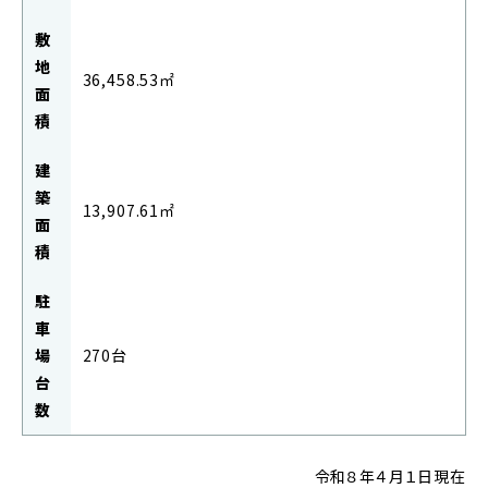
敷
地
36,458.53㎡
面
積
建
築
13,907.61㎡
面
積
駐
車
場
270台
台
数
令和８年４月１日現在