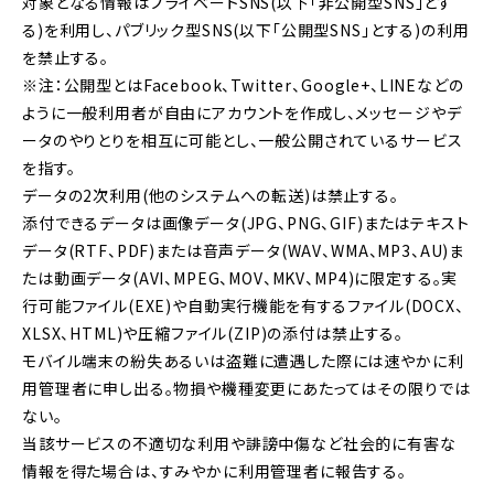
対象となる情報はプライベートSNS(以下「非公開型SNS」とす
る)を利用し、パブリック型SNS(以下「公開型SNS」とする)の利用
を禁止する。
※注：公開型とはFacebook、Twitter、Google+、LINEなどの
ように一般利用者が自由にアカウントを作成し、メッセージやデ
ータのやりとりを相互に可能とし、一般公開されているサービス
を指す。
データの2次利用(他のシステムへの転送)は禁止する。
添付できるデータは画像データ(JPG、PNG、GIF)またはテキスト
データ(RTF、PDF)または音声データ(WAV、WMA、MP3、AU)ま
たは動画データ(AVI、MPEG、MOV、MKV、MP4)に限定する。実
行可能ファイル(EXE)や自動実行機能を有するファイル(DOCX、
XLSX、HTML)や圧縮ファイル(ZIP)の添付は禁止する。
モバイル端末の紛失あるいは盗難に遭遇した際には速やかに利
用管理者に申し出る。物損や機種変更にあたってはその限りでは
ない。
当該サービスの不適切な利用や誹謗中傷など社会的に有害な
情報を得た場合は、すみやかに利用管理者に報告する。