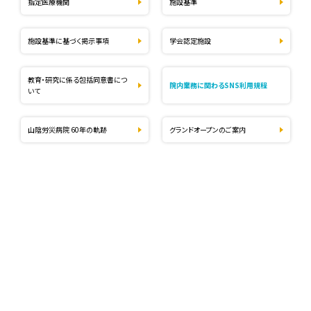
指定医療機関
施設基準
施設基準に基づく掲示事項
学会認定施設
教育・研究に係る包括同意書につ
院内業務に関わるSNS利用規程
いて
山陰労災病院 60年の軌跡
グランドオープンのご案内