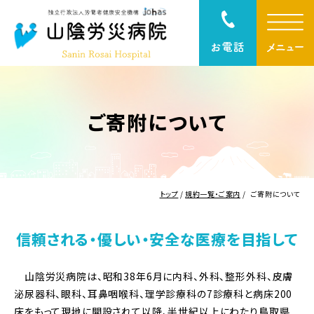
ご寄附について
トップ
/
規約一覧・ご案内
/
ご寄附について
信頼される・優しい・安全な医療を目指して
山陰労災病院は、昭和38年6月に内科、外科、整形外科、皮膚
泌尿器科、眼科、耳鼻咽喉科、理学診療科の7診療科と病床200
床をもって現地に開設されて以降、半世紀以上にわたり鳥取県