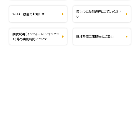
院内での左側通行にご協力くださ
Wi-Fi 設置のお知らせ
い
病状説明（インフォームド・コンセン
新棟整備工事開始のご案内
ト）等の実施時間について